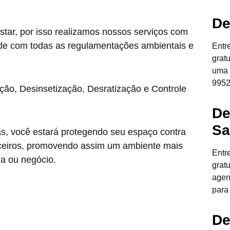
De
star, por isso realizamos nossos serviços com
de com todas as regulamentações ambientais e
Entr
grat
uma 
9952
ção, Desinsetização, Desratização e Controle
De
Sa
as, você estará protegendo seu espaço contra
anceiros, promovendo assim um ambiente mais
Entr
ia ou negócio.
grat
agen
para
De