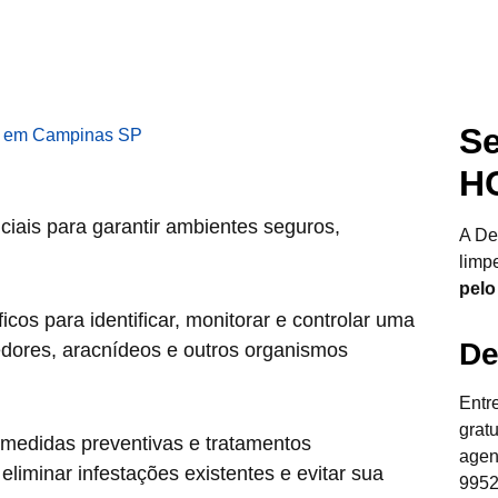
Se
H
ciais para garantir ambientes seguros,
A De
limp
pelo
cos para identificar, monitorar e controlar uma
De
edores, aracnídeos e outros organismos
Entr
grat
 medidas preventivas e tratamentos
agen
liminar infestações existentes e evitar sua
9952