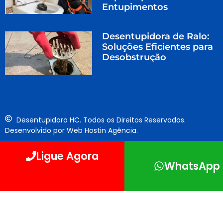
Entupimentos
Desentupidora de Ralo:
Soluções Eficientes para
Desobstrução
Desentupidora HC. Todos os Direitos Reservados.
Desenvolvido por Web Hostin Agência.
Ligue Agora
WhatsApp