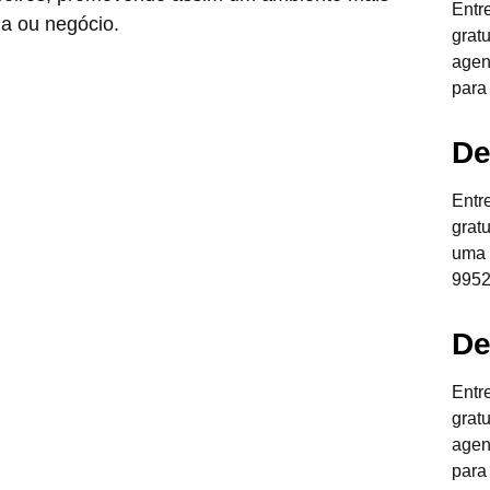
Entr
ia ou negócio.
grat
agen
para
De
Entr
grat
uma 
9952
De
Entr
grat
agen
para