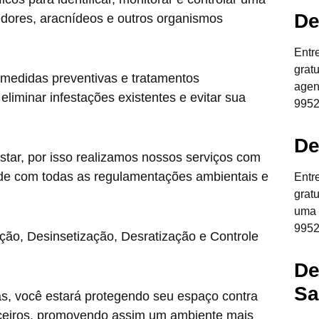
De
edores, aracnídeos e outros organismos
Entr
grat
 medidas preventivas e tratamentos
agen
liminar infestações existentes e evitar sua
9952
De
star, por isso realizamos nossos serviços com
de com todas as regulamentações ambientais e
Entr
grat
uma 
9952
ção, Desinsetização, Desratização e Controle
De
Sa
as, você estará protegendo seu espaço contra
anceiros, promovendo assim um ambiente mais