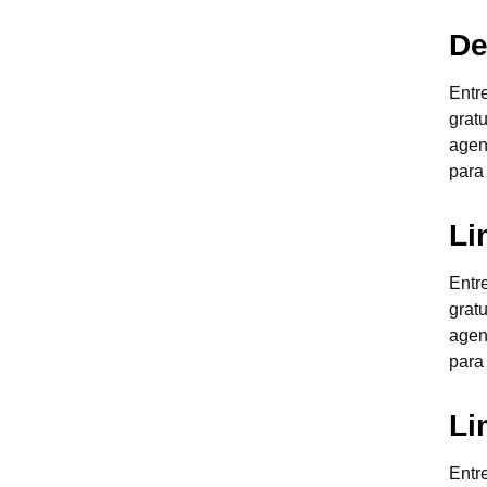
De
Entr
grat
agen
para
Li
Entr
grat
agen
para
Li
Entr