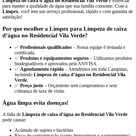
Limpeza de caixa d’água no Residencial Vila Verde
é essencial
para manter a qualidade da água que sua família consome. Com a
Limpex
, você tem um serviço profissional, rápido e com garantia de
satisfação!
Por que escolher a Limpex para Limpeza de caixa
d’água no Residencial Vila Verde?
✅
Profissionais qualificados
– Nossa equipe é treinada e
certificada.
✅
Produtos e equipamentos seguros
– Utilizamos produtos
biodegradáveis e aprovados pela ANVISA.
✅
Agendamento rápido
– Atendemos em toda Campinas,
incluindo
Limpeza de caixa d’água no Residencial Vila
Verde
.
✅
Preço justo
– Orçamento sem compromisso e sem
cobrança de taxa de visita.
Água limpa evita doenças!
A falta de
Limpeza de caixa d’água no Residencial Vila Verde
pode causar:
Acúmulo de sujeira e bactérias
Risco de contaminação (como leptospirose e gastroenterites)