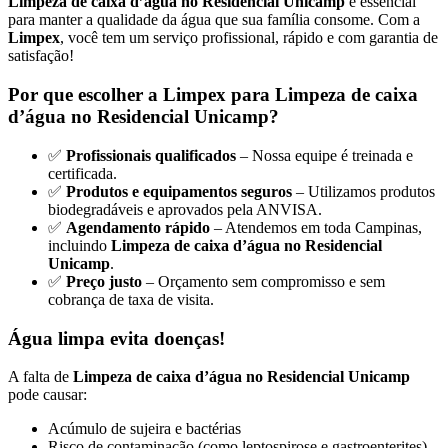
Limpeza de caixa d’água no Residencial Unicamp
é essencial
para manter a qualidade da água que sua família consome. Com a
Limpex
, você tem um serviço profissional, rápido e com garantia de
satisfação!
Por que escolher a Limpex para Limpeza de caixa
d’água no Residencial Unicamp?
✅
Profissionais qualificados
– Nossa equipe é treinada e
certificada.
✅
Produtos e equipamentos seguros
– Utilizamos produtos
biodegradáveis e aprovados pela ANVISA.
✅
Agendamento rápido
– Atendemos em toda Campinas,
incluindo
Limpeza de caixa d’água no Residencial
Unicamp
.
✅
Preço justo
– Orçamento sem compromisso e sem
cobrança de taxa de visita.
Água limpa evita doenças!
A falta de
Limpeza de caixa d’água no Residencial Unicamp
pode causar:
Acúmulo de sujeira e bactérias
Risco de contaminação (como leptospirose e gastroenterites)