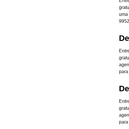
Entr
grat
uma 
9952
De
Entr
grat
agen
para
De
Entr
grat
agen
para