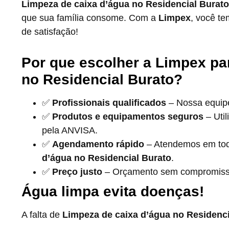
Limpeza de caixa d’água no Residencial Burato
que sua família consome. Com a
Limpex
, você te
de satisfação!
Por que escolher a Limpex pa
no Residencial Burato?
✅
Profissionais qualificados
– Nossa equipe 
✅
Produtos e equipamentos seguros
– Uti
pela ANVISA.
✅
Agendamento rápido
– Atendemos em tod
d’água no Residencial Burato
.
✅
Preço justo
– Orçamento sem compromisso 
Água limpa evita doenças!
A falta de
Limpeza de caixa d’água no Residenci