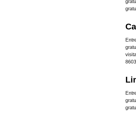
grat
grat
Ca
Entr
grat
visi
8603
Li
Entr
grat
grat