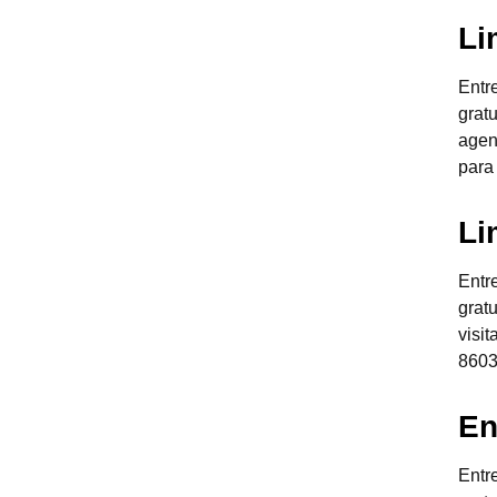
Li
Entr
grat
agen
para
Li
Entr
grat
visi
8603
En
Entr