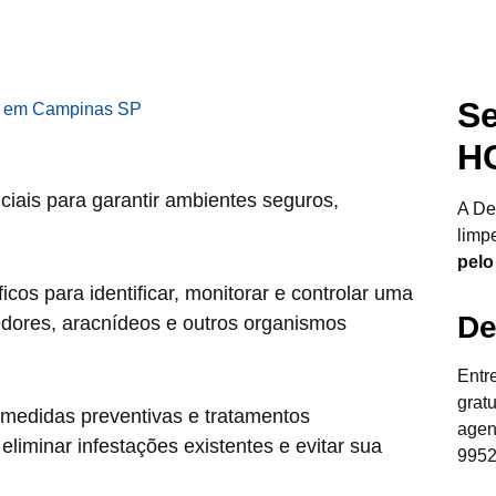
Se
H
ciais para garantir ambientes seguros,
A De
limp
pelo
cos para identificar, monitorar e controlar uma
De
edores, aracnídeos e outros organismos
Entr
grat
 medidas preventivas e tratamentos
agen
liminar infestações existentes e evitar sua
9952