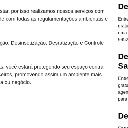
De
star, por isso realizamos nossos serviços com
de com todas as regulamentações ambientais e
Entr
grat
uma 
9952
ção, Desinsetização, Desratização e Controle
De
Sa
as, você estará protegendo seu espaço contra
anceiros, promovendo assim um ambiente mais
Entr
ia ou negócio.
grat
agen
para
De