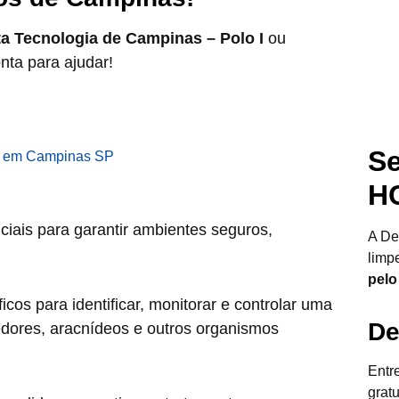
ta Tecnologia de Campinas – Polo I
ou
nta para ajudar!
Se
H
ciais para garantir ambientes seguros,
A De
limp
pelo
cos para identificar, monitorar e controlar uma
De
edores, aracnídeos e outros organismos
Entr
grat