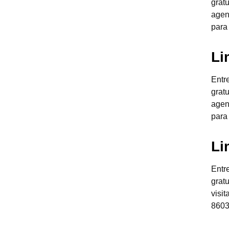
grat
agen
para
Li
Entr
grat
agen
para
Li
Entr
grat
visi
8603