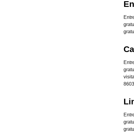
En
Entr
grat
grat
Ca
Entr
grat
visi
8603
Li
Entr
grat
grat