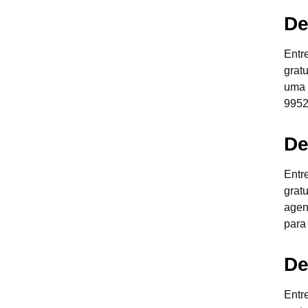
De
Entr
grat
uma 
9952
De
Entr
grat
agen
para
De
Entr