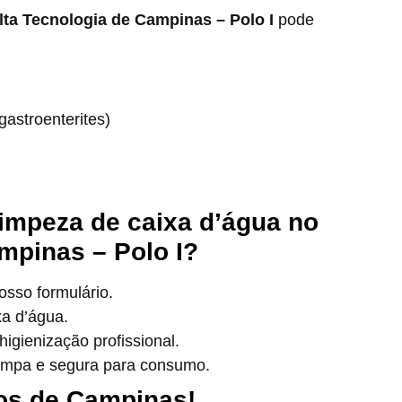
lta Tecnologia de Campinas – Polo I
pode
astroenterites)
impeza de caixa d’água no
mpinas – Polo I?
sso formulário.
xa d’água.
igienização profissional.
impa e segura para consumo.
os de Campinas!