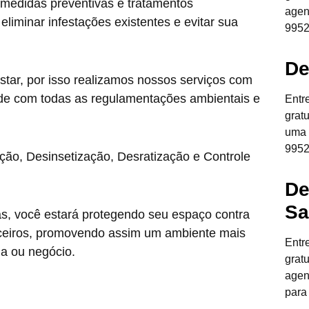
 medidas preventivas e tratamentos
agen
liminar infestações existentes e evitar sua
9952
De
star, por isso realizamos nossos serviços com
de com todas as regulamentações ambientais e
Entr
grat
uma 
9952
ção, Desinsetização, Desratização e Controle
De
Sa
as, você estará protegendo seu espaço contra
anceiros, promovendo assim um ambiente mais
Entr
ia ou negócio.
grat
agen
para