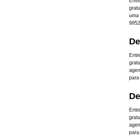
Entr
grat
uma 
9952
De
Entr
grat
agen
para
De
Entr
grat
agen
para