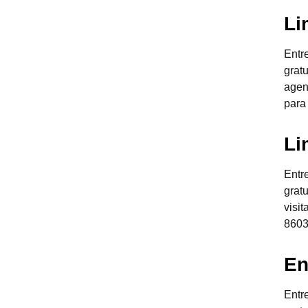
Li
Entr
grat
agen
para
Li
Entr
grat
visi
8603
En
Entr