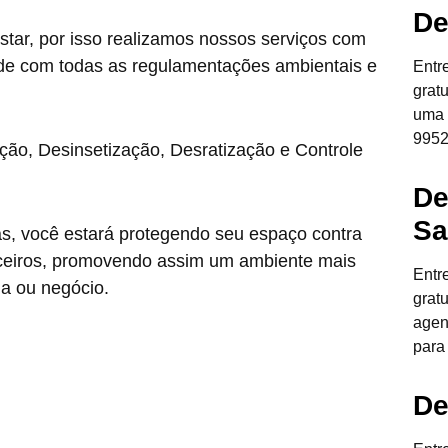
De
star, por isso realizamos nossos serviços com
de com todas as regulamentações ambientais e
Entr
grat
uma 
9952
ção, Desinsetização, Desratização e Controle
De
Sa
as, você estará protegendo seu espaço contra
anceiros, promovendo assim um ambiente mais
Entr
ia ou negócio.
grat
agen
para
De