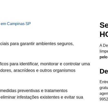
Se
H
ciais para garantir ambientes seguros,
A De
limp
pelo
cos para identificar, monitorar e controlar uma
De
edores, aracnídeos e outros organismos
Entr
grat
 medidas preventivas e tratamentos
agen
liminar infestações existentes e evitar sua
9952