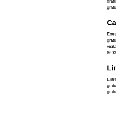
grat
grat
Ca
Entr
grat
visi
8603
Li
Entr
grat
grat