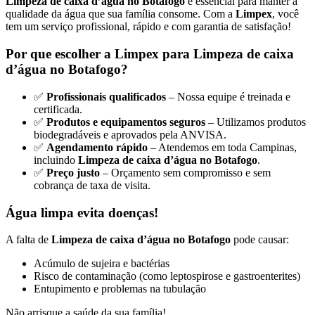
Limpeza de caixa d’água no Botafogo
é essencial para manter a
qualidade da água que sua família consome. Com a
Limpex
, você
tem um serviço profissional, rápido e com garantia de satisfação!
Por que escolher a Limpex para Limpeza de caixa
d’água no Botafogo?
✅
Profissionais qualificados
– Nossa equipe é treinada e
certificada.
✅
Produtos e equipamentos seguros
– Utilizamos produtos
biodegradáveis e aprovados pela ANVISA.
✅
Agendamento rápido
– Atendemos em toda Campinas,
incluindo
Limpeza de caixa d’água no Botafogo
.
✅
Preço justo
– Orçamento sem compromisso e sem
cobrança de taxa de visita.
Água limpa evita doenças!
A falta de
Limpeza de caixa d’água no Botafogo
pode causar:
Acúmulo de sujeira e bactérias
Risco de contaminação (como leptospirose e gastroenterites)
Entupimento e problemas na tubulação
Não arrisque a saúde da sua família!