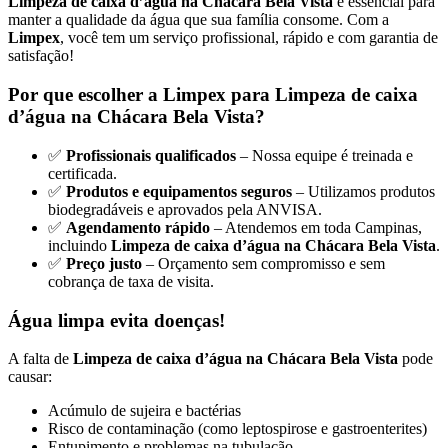
Limpeza de caixa d’água na Chácara Bela Vista
é essencial para
manter a qualidade da água que sua família consome. Com a
Limpex
, você tem um serviço profissional, rápido e com garantia de
satisfação!
Por que escolher a Limpex para Limpeza de caixa
d’água na Chácara Bela Vista?
✅
Profissionais qualificados
– Nossa equipe é treinada e
certificada.
✅
Produtos e equipamentos seguros
– Utilizamos produtos
biodegradáveis e aprovados pela ANVISA.
✅
Agendamento rápido
– Atendemos em toda Campinas,
incluindo
Limpeza de caixa d’água na Chácara Bela Vista
.
✅
Preço justo
– Orçamento sem compromisso e sem
cobrança de taxa de visita.
Água limpa evita doenças!
A falta de
Limpeza de caixa d’água na Chácara Bela Vista
pode
causar:
Acúmulo de sujeira e bactérias
Risco de contaminação (como leptospirose e gastroenterites)
Entupimento e problemas na tubulação