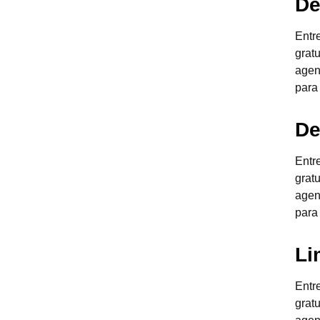
De
Entr
grat
agen
para
De
Entr
grat
agen
para
Li
Entr
grat