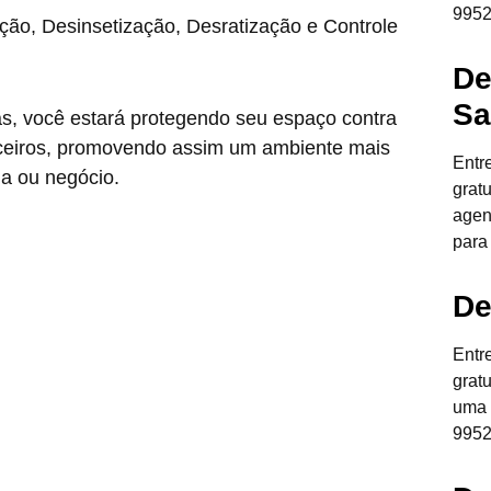
9952
ção, Desinsetização, Desratização e Controle
De
Sa
as, você estará protegendo seu espaço contra
anceiros, promovendo assim um ambiente mais
Entr
ia ou negócio.
grat
agen
para
De
Entr
grat
uma 
9952