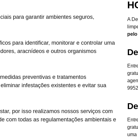
H
ciais para garantir ambientes seguros,
A De
limp
pelo
cos para identificar, monitorar e controlar uma
De
edores, aracnídeos e outros organismos
Entr
grat
 medidas preventivas e tratamentos
agen
liminar infestações existentes e evitar sua
9952
De
star, por isso realizamos nossos serviços com
de com todas as regulamentações ambientais e
Entr
grat
uma 