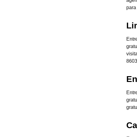
agen
para
Li
Entr
grat
visi
8603
En
Entr
grat
grat
Ca