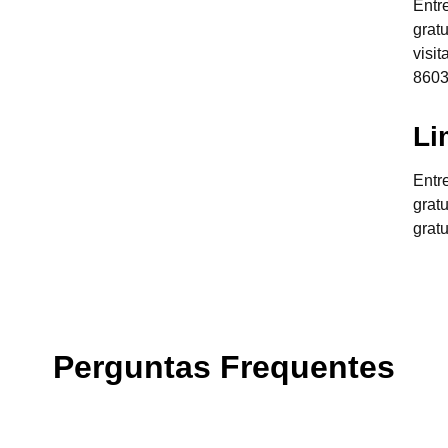
Entr
grat
visi
8603
Li
Entr
grat
grat
Perguntas Frequentes