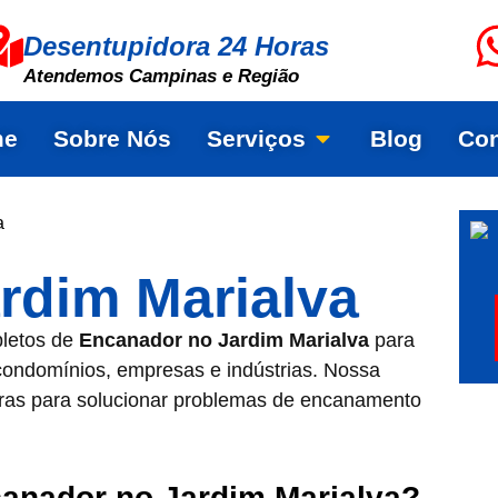
Desentupidora 24 Horas
Atendemos Campinas e Região
me
Sobre Nós
Serviços
Blog
Con
a
rdim Marialva
pletos de
Encanador no Jardim Marialva
para
condomínios, empresas e indústrias. Nossa
horas para solucionar problemas de encanamento
anador no Jardim Marialva?