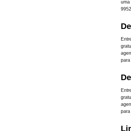
uma 
9952
De
Entr
grat
agen
para
De
Entr
grat
agen
para
Li