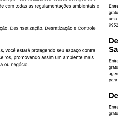
de com todas as regulamentações ambientais e
Entr
grat
uma 
9952
ção, Desinsetização, Desratização e Controle
De
Sa
as, você estará protegendo seu espaço contra
anceiros, promovendo assim um ambiente mais
Entr
ia ou negócio.
grat
agen
para
De
Entr
grat