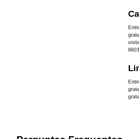
Ca
Entr
grat
visi
8603
Li
Entr
grat
grat