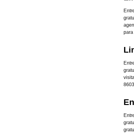
Entr
grat
agen
para
Li
Entr
grat
visi
8603
En
Entr
grat
grat