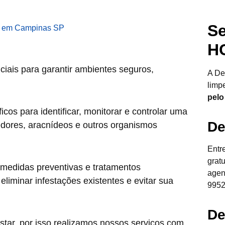
Se
H
ciais para garantir ambientes seguros,
A De
limp
pelo
cos para identificar, monitorar e controlar uma
De
edores, aracnídeos e outros organismos
Entr
grat
 medidas preventivas e tratamentos
agen
liminar infestações existentes e evitar sua
9952
De
star, por isso realizamos nossos serviços com