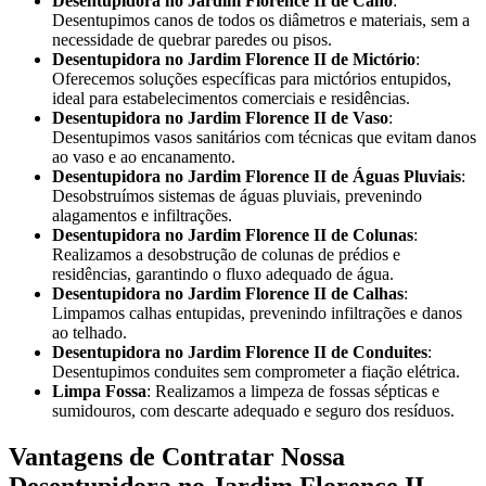
Desentupidora no Jardim Florence II de Cano
:
Desentupimos canos de todos os diâmetros e materiais, sem a
necessidade de quebrar paredes ou pisos.
Desentupidora no Jardim Florence II de Mictório
:
Oferecemos soluções específicas para mictórios entupidos,
ideal para estabelecimentos comerciais e residências.
Desentupidora no Jardim Florence II de Vaso
:
Desentupimos vasos sanitários com técnicas que evitam danos
ao vaso e ao encanamento.
Desentupidora no Jardim Florence II de Águas Pluviais
:
Desobstruímos sistemas de águas pluviais, prevenindo
alagamentos e infiltrações.
Desentupidora no Jardim Florence II de Colunas
:
Realizamos a desobstrução de colunas de prédios e
residências, garantindo o fluxo adequado de água.
Desentupidora no Jardim Florence II de Calhas
:
Limpamos calhas entupidas, prevenindo infiltrações e danos
ao telhado.
Desentupidora no Jardim Florence II de Conduites
:
Desentupimos conduites sem comprometer a fiação elétrica.
Limpa Fossa
: Realizamos a limpeza de fossas sépticas e
sumidouros, com descarte adequado e seguro dos resíduos.
Vantagens de Contratar Nossa