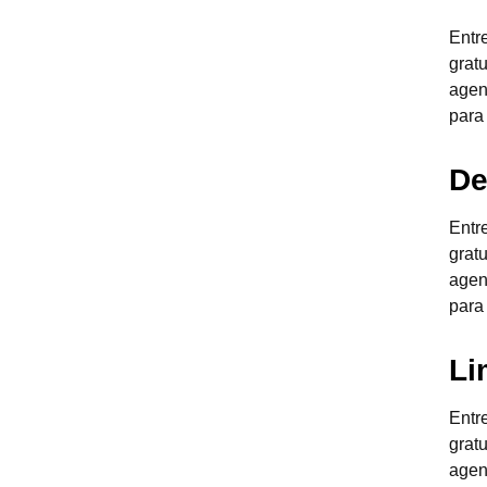
Entr
grat
agen
para
De
Entr
grat
agen
para
Li
Entr
grat
agen