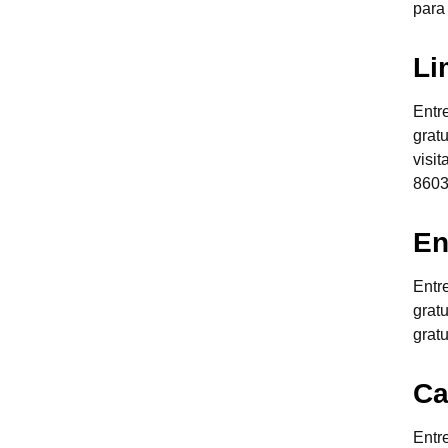
para
Li
Entr
grat
visi
8603
En
Entr
grat
grat
Ca
Entr