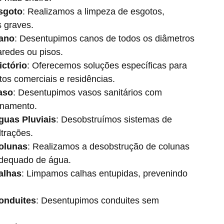
sgoto
: Realizamos a limpeza de esgotos,
s graves.
Cano
: Desentupimos canos de todos os diâmetros
aredes ou pisos.
ctório
: Oferecemos soluções específicas para
tos comerciais e residências.
aso
: Desentupimos vasos sanitários com
anamento.
guas Pluviais
: Desobstruímos sistemas de
ltrações.
olunas
: Realizamos a desobstrução de colunas
 adequado de água.
alhas
: Limpamos calhas entupidas, prevenindo
onduites
: Desentupimos conduites sem