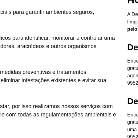
ciais para garantir ambientes seguros,
A De
limp
pelo
cos para identificar, monitorar e controlar uma
De
edores, aracnídeos e outros organismos
Entr
grat
 medidas preventivas e tratamentos
agen
liminar infestações existentes e evitar sua
9952
De
star, por isso realizamos nossos serviços com
de com todas as regulamentações ambientais e
Entr
grat
uma 
9952