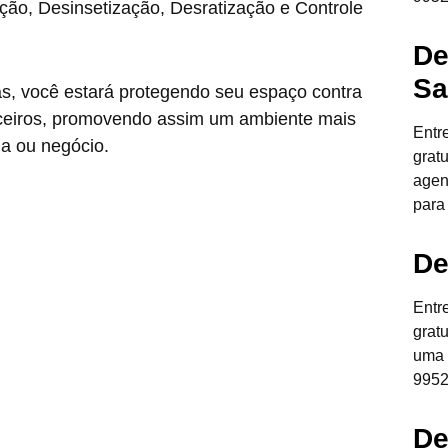
ção, Desinsetização, Desratização e Controle
De
Sa
as, você estará protegendo seu espaço contra
anceiros, promovendo assim um ambiente mais
Entr
ia ou negócio.
grat
agen
para
De
Entr
grat
uma 
9952
De