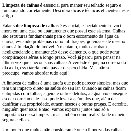
Limpeza de calhas
é essencial para manter seu telhado seguro e
funcionando corretamente. Descubra dicas e técnicas eficientes neste
artigo.
Falar sobre
limpeza de calhas
é essencial, especialmente se você
mora em uma casa ou apartamento que possui esse sistema. Calhas
são estruturas fundamentais para o bom escoamento da água da
chuva, evitando problemas como infiltrações, goteiras e até mesmo
danos à fundação do imóvel. No entanto, muitos acabam
negligenciando a manutenção desse elemento, o que pode gerar
complicações sérias a longo prazo. Você já parou para pensar na
última vez que checou suas calhas? A verdade é que, na correria do
dia a dia, essa tarefa pode passar despercebida. Mas não se
preocupe, vamos abordar tudo aqui!
A limpeza de calhas é uma tarefa que pode parecer simples, mas que
tem um impacto direto na saúde do seu lar. Quando as calhas ficam
entupidas com folhas, sujeira e outros detritos, a água não consegue
escoar corretamente. Isso pode levar a acúmulos que, além de
danificar sua propriedade, atraem insetos e outras pragas. E acredite,
ninguém quer isso! Então, vamos explorar juntos não só a
importância dessa limpeza, mas também como realizá-la de maneira
segura e eficaz.
Um ponto que muitos não consideram é que a limpeza das calhas